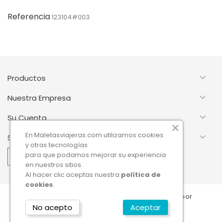
Referencia
123104#003

Productos

Nuestra Empresa

Su Cuenta
En Maletasviajeras.com utilizamos cookies

Suscripción Newsletter
y otras tecnologías
para que podamos mejorar su experiencia
en nuestros sitios.
Al hacer clic aceptas nuestra
política de
cookies
.
© 2026 - Software Ecommerce desarrollado por
PrestaShop™
No acepto
Aceptar