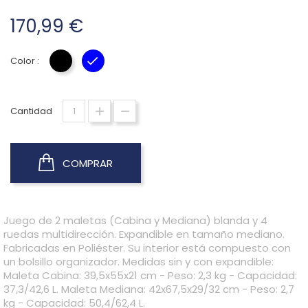
170,99 €
Color :
NEGRO
AZUL
Cantidad
COMPRAR
Juego de 2 maletas (Cabina y Mediana) blanda y 4
ruedas multidirección. Expandible en tamaño mediano.
Fabricadas en Poliéster. Su interior está compuesto con
un bolsillo organizador. Medidas sin y con expandible:
Maleta Cabina: 39,5x55x21 cm - Peso: 2,3 kg - Capacidad:
37,3/42,6 L. Maleta Mediana: 42x67,5x29/32 cm - Peso: 2,7
kg - Capacidad: 50,4/62,4 L.