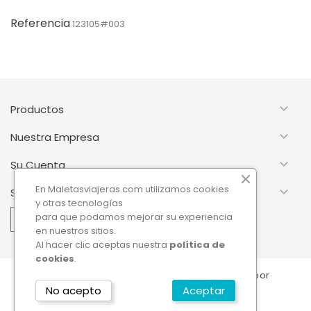
Referencia
123105#003

Productos

Nuestra Empresa

Su Cuenta
En Maletasviajeras.com utilizamos cookies

Suscripción Newsletter
y otras tecnologías
para que podamos mejorar su experiencia
en nuestros sitios.
Al hacer clic aceptas nuestra
política de
cookies
.
© 2026 - Software Ecommerce desarrollado por
PrestaShop™
No acepto
Aceptar