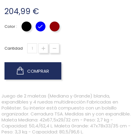
204,99 €
Color :
NEGRO
AZUL
GRANATE
Cantidad
COMPRAR
Juego de 2 maletas (Mediana y Grande) blanda,
expandibles y 4 ruedas multidirección Fabricadas en
Poliéster. Su interior está compuesto con un bolsillo
organizador. Cerradura TSA. Medidas sin y con expandible.
Maleta Mediana: 42x67,5x29/32 cm - Peso: 2,7 kg -
Capacidad: 50,4/62,4 L. Maleta Grande: 47x78x33/35 cm -
Peso: 3,3 kg - Capacidad: 80,5/96,6 L.