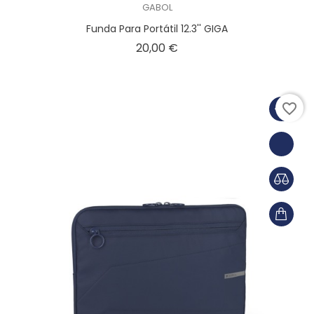
GABOL
Funda Para Portátil 12.3'' GIGA
Precio
20,00 €
favorite_border