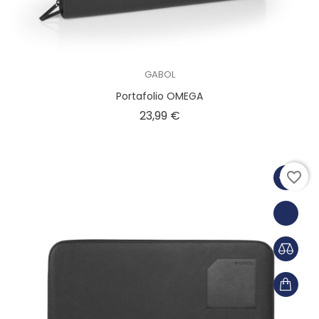
GABOL
Portafolio OMEGA
Precio
23,99 €
favorite_border