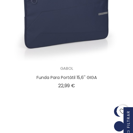
GABOL
Funda Para Portátil 15,6'' GIGA
Precio
22,99 €
favorite_border
R
F
I
L
T
R
A