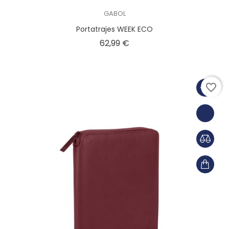
GABOL
Portatrajes WEEK ECO
Precio
62,99 €
favorite_border