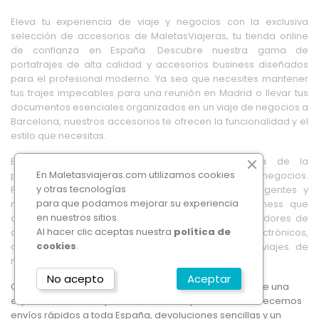
Eleva tu experiencia de viaje y negocios con la exclusiva
selección de accesorios de MaletasViajeras, tu tienda online
de confianza en España. Descubre nuestra gama de
portatrajes de alta calidad y accesorios business diseñados
para el profesional moderno. Ya sea que necesites mantener
tus trajes impecables para una reunión en Madrid o llevar tus
documentos esenciales organizados en un viaje de negocios a
Barcelona, nuestros accesorios te ofrecen la funcionalidad y el
estilo que necesitas.
En MaletasViajeras, entendemos la importancia de la
En Maletasviajeras.com utilizamos cookies
presentación y la organización en el mundo de los negocios.
y otras tecnologías
Por eso, ofrecemos portatrajes con diseños inteligentes y
para que podamos mejorar su experiencia
materiales duraderos, así como accesorios business que
en nuestros sitios.
combinan elegancia y practicidad. Desde organizadores de
Al hacer clic aceptas nuestra
política de
documentos hasta estuches para dispositivos electrónicos,
cookies
.
cada accesorio está diseñado para facilitar tus viajes de
negocios y mejorar tu eficiencia.
No acepto
Aceptar
Compra con confianza en MaletasViajeras y disfruta de una
experiencia de compra online sin complicaciones. Ofrecemos
envíos rápidos a toda España, devoluciones sencillas y un