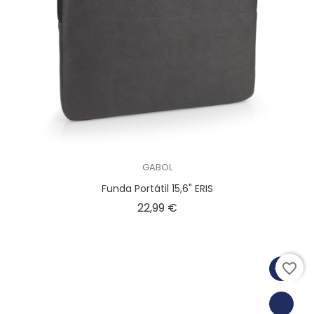
GABOL
Funda Portátil 15,6" ERIS
Precio
22,99 €
favorite_border