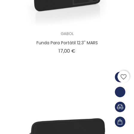
GABOL
Funda Para Portátil 12.3'' MARS
Precio
17,00 €
favorite_border