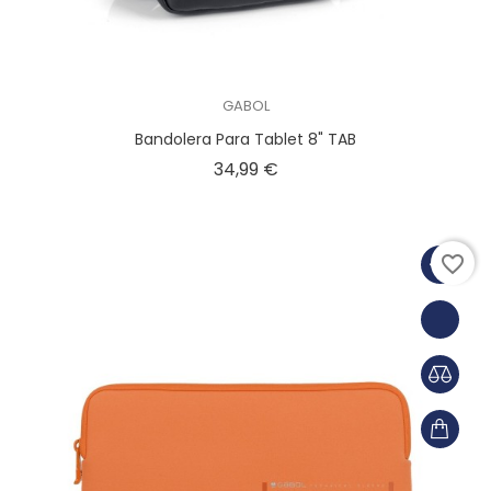
GABOL
Bandolera Para Tablet 8" TAB
Precio
34,99 €
favorite_border