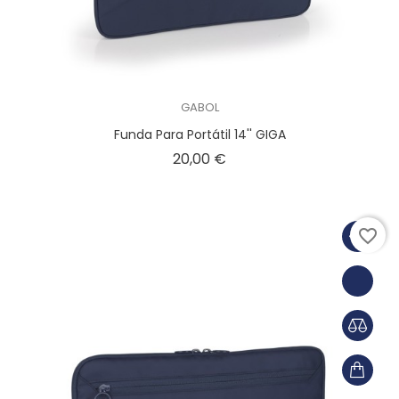
GABOL
Funda Para Portátil 14'' GIGA
Precio
20,00 €
favorite_border