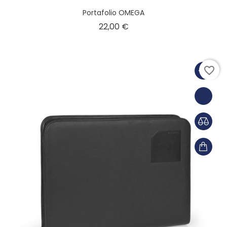
Portafolio OMEGA
Precio
22,00 €
favorite_border