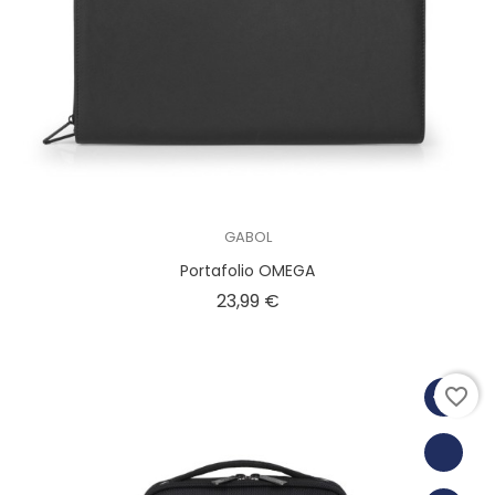
GABOL
Portafolio OMEGA
Precio
23,99 €
favorite_border