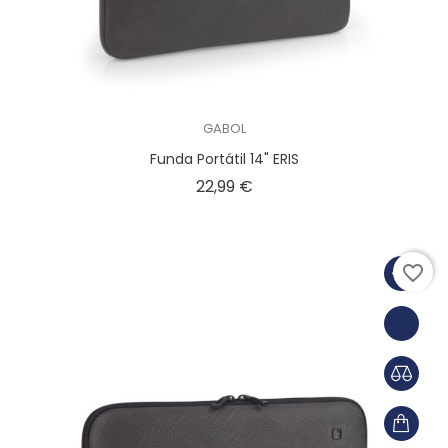
GABOL
Funda Portátil 14" ERIS
Precio
22,99 €
favorite_border