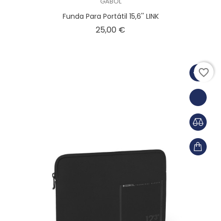
GABOL
Funda Para Portátil 15,6'' LINK
Precio
25,00 €
favorite_border