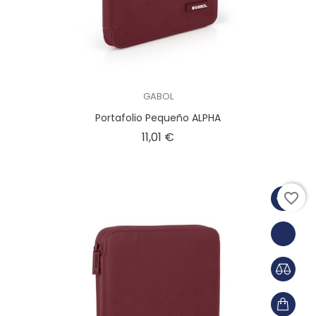
GABOL
Portafolio Pequeño ALPHA
Precio
11,01 €
favorite_border