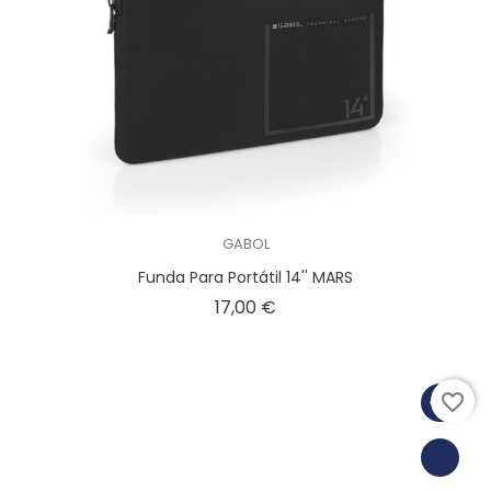
GABOL
Funda Para Portátil 14'' MARS
Precio
17,00 €
favorite_border