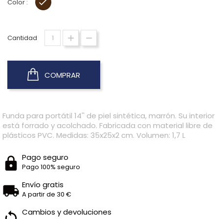
Color :
MARRON
Cantidad
COMPRAR
Funda para portátil 14'' de piel sintética, marrón. Su interior
está forrado y acolchado. Fabricada con material libre de
plásticos PVC. Medidas: 35x25x2 cm. Volumen: 1,7 L
Pago seguro
Pago 100% seguro
Envío gratis
A partir de 30 €
Cambios y devoluciones