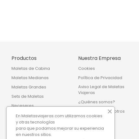
Productos
Nuestra Empresa
Maletas de Cabina
Cookies
Maletas Medianas
Política de Privacidad
Aviso Legal de Maletas
Maletas Grandes
Viajeras
Sets de Maletas
¿Quiénes somos?
Neceseres
Contacte con nosotros
Bolsas de Viaje
En Maletasviajeras.com utilizamos cookies
Mapa del sitio
y otras tecnologías
Accesorios de viaje
para que podamos mejorar su experiencia
Tiendas
Mochilas
en nuestros sitios.