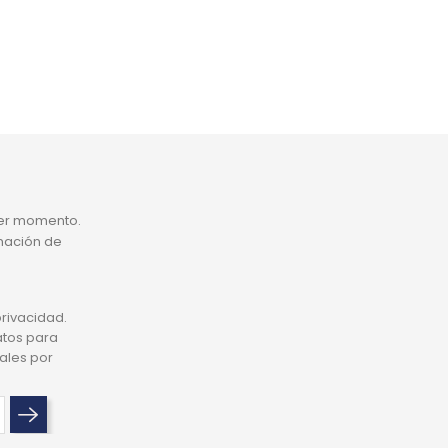
ier momento.
rmación de
privacidad.
atos para
ales por