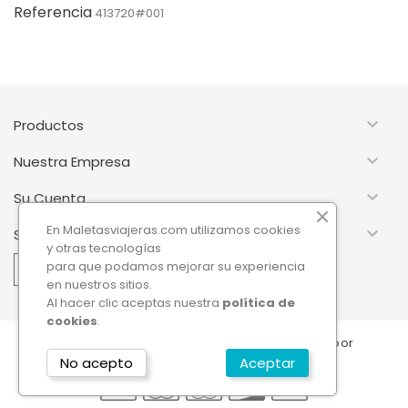
Referencia
413720#001

Productos

Nuestra Empresa

Su Cuenta
En Maletasviajeras.com utilizamos cookies

Suscripción Newsletter
y otras tecnologías
para que podamos mejorar su experiencia
en nuestros sitios.
Al hacer clic aceptas nuestra
política de
cookies
.
© 2026 - Software Ecommerce desarrollado por
PrestaShop™
No acepto
Aceptar