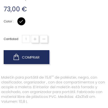
73,00 €
Color :
NEGRO
Cantidad
COMPRAR
Maletín para portátil de 15,6"" de poliéster, negro, con
clasificador, organizador , con dos compartimentos y con
acople a maleta. El interior del maletín está forrado y
acolchado, con organizador para portátil. Fabricado con
material libre de plásticos PVC. Medidas: 42x31x9 cm.
Volumen: 10,8 L