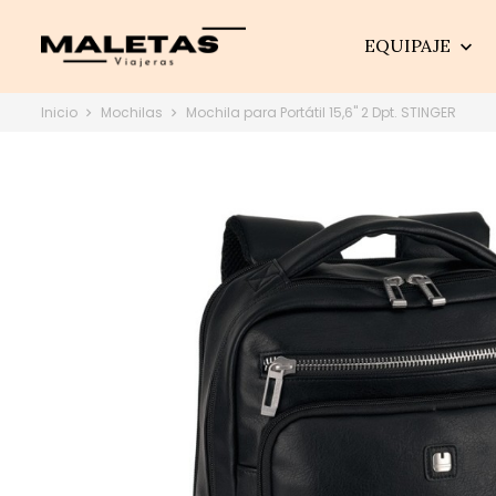
EQUIPAJE

Inicio
Mochilas
Mochila para Portátil 15,6" 2 Dpt. STINGER