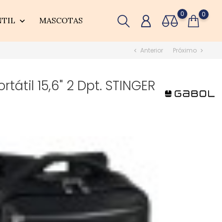
0
0
NTIL
MASCOTAS

Anterior
Próximo
chevron_left
chevron_right
tátil 15,6" 2 Dpt. STINGER