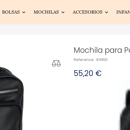
BOLSAS
MOCHILAS
ACCESORIOS
INFA



Mochila para Por
Reference:
411955
55,20 €