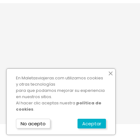
Maletas de Cabina
Cookies
Maletas Medianas
Política de Privacidad
Aviso Legal de Maletas
Maletas Grandes
Viajeras
Sets de Maletas
¿Quiénes somos?
Neceseres
Contacte con nosotros
Bolsas de Viaje
En Maletasviajeras.com utilizamos cookies
Mapa del sitio
y otras tecnologías
Accesorios de viaje
para que podamos mejorar su experiencia
Tiendas
Mochilas
en nuestros sitios.
Al hacer clic aceptas nuestra
política de
Maletas y Mochilas Infantiles
cookies
.
No acepto
Aceptar