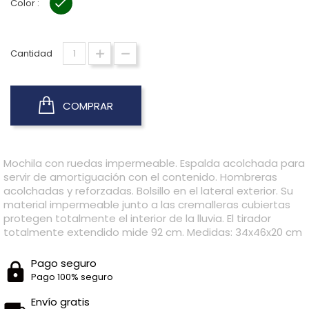
Color :
VERDE
Cantidad
COMPRAR
Mochila con ruedas impermeable. Espalda acolchada para
servir de amortiguación con el contenido. Hombreras
acolchadas y reforzadas. Bolsillo en el lateral exterior. Su
material impermeable junto a las cremalleras cubiertas
protegen totalmente el interior de la lluvia. El tirador
totalmente extendido mide 92 cm. Medidas: 34x46x20 cm
Pago seguro
Pago 100% seguro
Envío gratis