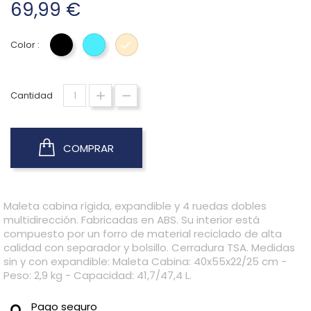
69,99 €
Color :
NEGRO
TURQUESA
BEIGE
Cantidad
COMPRAR
Maleta cabina rígida, expandible y 4 ruedas dobles
multidirección. Fabricadas en ABS. Su interior está
compuesto por un forro de material reciclado de alta
calidad con separador y bolsillo. Cerradura TSA. Medidas
sin y con expandible: Maleta Cabina: 40x55x22/25 cm -
Peso: 2,9 kg - Capacidad: 41,7/47,4 L.
Pago seguro