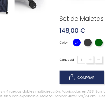
Set de Maletas
148,00 €
Color :
AZUL
GRIS
VE
Cantidad
COMPRAR
 y 4 ruedas dobles multidirección. Fabricadas en ABS. Su in
as sin y con expandible: Maleta Cabina: 40x55x21/24 cm - Pes