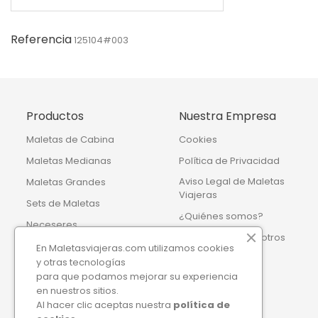
Referencia
125104#003
Productos
Nuestra Empresa
Maletas de Cabina
Cookies
Maletas Medianas
Política de Privacidad
Aviso Legal de Maletas
Maletas Grandes
Viajeras
Sets de Maletas
¿Quiénes somos?
Neceseres
Contacte con nosotros
Bolsas de Viaje
En Maletasviajeras.com utilizamos cookies
Mapa del sitio
y otras tecnologías
Accesorios de viaje
para que podamos mejorar su experiencia
Tiendas
Mochilas
en nuestros sitios.
Al hacer clic aceptas nuestra
política de
Maletas y Mochilas Infantiles