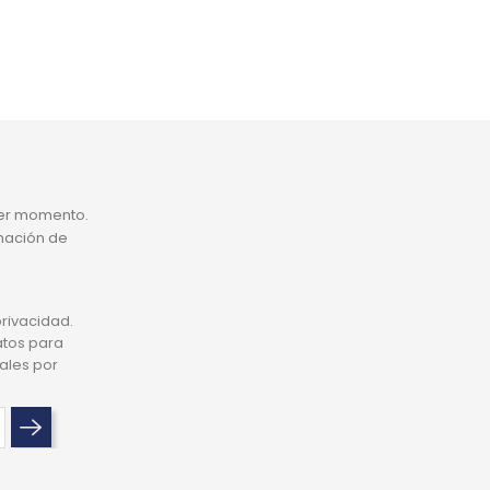
ier momento.
rmación de
privacidad.
atos para
ales por