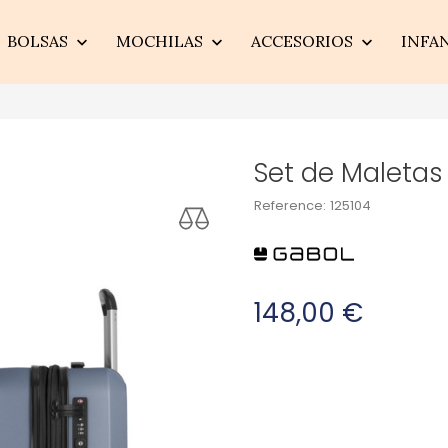
BOLSAS
MOCHILAS
ACCESORIOS
INFA



Set de Maleta
Reference:
125104
148,00 €