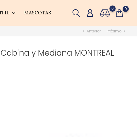
0
0
NTIL
MASCOTAS

Anterior
Próximo
chevron_left
chevron_right
s Cabina y Mediana MONTREAL