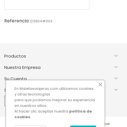
Referencia
123904#003

Productos

Nuestra Empresa

Su Cuenta
En Maletasviajeras.com utilizamos cookies

Suscripción Newsletter
y otras tecnologías
para que podamos mejorar su experiencia
en nuestros sitios.
Al hacer clic aceptas nuestra
política de
cookies
.
© 2026 - Software Ecommerce desarrollado por