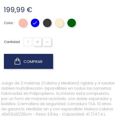
199,99 €
Color :
CORAL
AZUL
GRIS
BEIGE
VERDE
Cantidad
COMPRAR
Juego de 2 maletas (Cabina y Mediana) rígidas y 4 ruedas
dobles multidirección. Expandibles en todos los tamaños.
Fabricadas en Polipropileno. Su interior esta compuesto
por un forro de material reciclado. con doble separador y
bolsllos. Cremallera de seguridad. Cerradura TSA. 10 años
de garantía. Medidas sin y con expandible: Maleta Cabina:
40x55x22/25cm - Peso: 2.8 kg - Capacidad: 41.7/47.4 L.