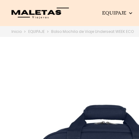
EQUIPAJE

Inicio
EQUIPAJE
Bolso Mochila de Viaje Underseat WEEK ECO