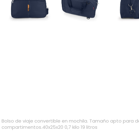
Bolso de viaje convertible en mochila. Tamaño apto para deb
compartimentos.40x25x20 0,7 kilo 19 litros