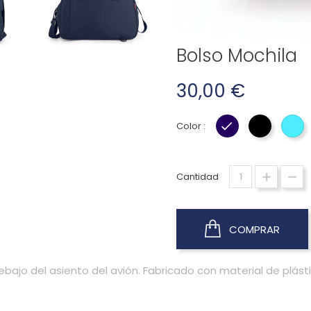
Bolso Mochila
30,00 €
Color :
AZUL MARINO
NEGRO
TU
Cantidad
COMPRAR
ajo del asiento del avión. Fabricado con material de plástico