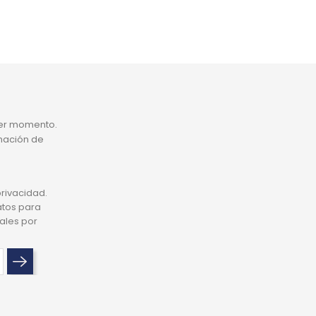
ier momento.
rmación de
privacidad.
atos para
ales por