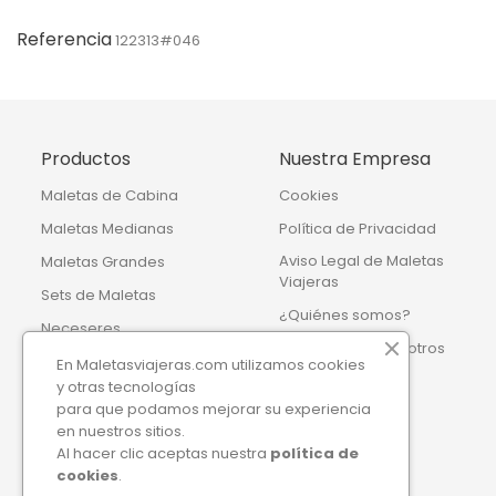
Referencia
122313#046
Productos
Nuestra Empresa
Maletas de Cabina
Cookies
Maletas Medianas
Política de Privacidad
Aviso Legal de Maletas
Maletas Grandes
Viajeras
Sets de Maletas
¿Quiénes somos?
Neceseres
Contacte con nosotros
Bolsas de Viaje
En Maletasviajeras.com utilizamos cookies
Mapa del sitio
y otras tecnologías
Accesorios de viaje
para que podamos mejorar su experiencia
Tiendas
Mochilas
en nuestros sitios.
Al hacer clic aceptas nuestra
política de
Maletas y Mochilas Infantiles
cookies
.