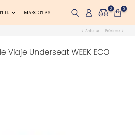
0
0
NTIL
MASCOTAS

Anterior
Próximo
chevron_left
chevron_right
de Viaje Underseat WEEK ECO